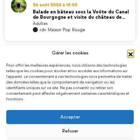
24 août 2026 à 10:00
Balade en bâteau sous la Voûte du Canal
de Bourgogne et visite du château de…
Adultes
rdv Maison Pop Rouge
Gérer les cookies
bien être
,
Bouger & Se Relaxer
-
Liez
,
sortie lac
,
27 août 2026 à 09:45
Pour offrir les meilleures expériences, nous utilisons des technologies
Sortie famille – Lac de la Liez
telles que les cookies pour stocker et/ou accéder aux informations sur
Tout Public
l'appareil. Le consentement à ces technologies nous permettra de traiter
RDV Mairie de Chenôve
des données telles que le comportement de navigation ou les
identifiants uniques sur ce site. Ne pas consentir ou retirer son
consentement peut affecter négativement certaines caractéristiques et
fonctions.
Apprendre
,
echanger
,
Musique
-
Musique
28 août 2026 à 17:30
Accepter
Explore la musique
Tout Public
Refuser
La Maison Pop Rouge