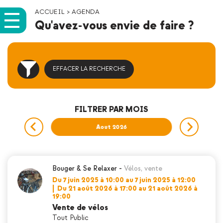
ACCUEIL
>
AGENDA
Qu'avez-vous envie de faire ?
EFFACER LA RECHERCHE
FILTRER PAR MOIS
026
Aout 2026
Sep
Bouger & Se Relaxer
-
Vélos
,
vente
Du 7 juin 2025 à 10:00 au 7 juin 2025 à 12:00
|
Du 21 août 2026 à 17:00 au 21 août 2026 à
19:00
Vente de vélos
Tout Public