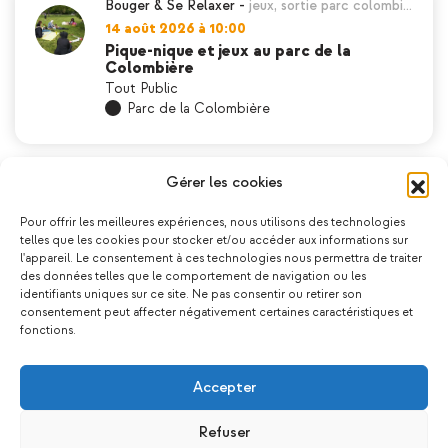
Bouger & Se Relaxer
-
jeux
,
sortie parc colombi…
14 août 2026 à 10:00
Pique-nique et jeux au parc de la
Colombière
Tout Public
Parc de la Colombière
Gérer les cookies
bien être
,
Bouger & Se Relaxer
-
Liez
,
sortie lac
,
27 août 2026 à 09:45
Pour offrir les meilleures expériences, nous utilisons des technologies
Sortie famille – Lac de la Liez
telles que les cookies pour stocker et/ou accéder aux informations sur
Tout Public
l'appareil. Le consentement à ces technologies nous permettra de traiter
RDV Mairie de Chenôve
des données telles que le comportement de navigation ou les
identifiants uniques sur ce site. Ne pas consentir ou retirer son
consentement peut affecter négativement certaines caractéristiques et
fonctions.
Apprendre
,
echanger
,
Musique
-
Musique
28 août 2026 à 17:30
Accepter
Explore la musique
Tout Public
Refuser
La Maison Pop Rouge