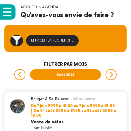
ACCUEIL
>
AGENDA
Qu'avez-vous envie de faire ?
EFFACER LA RECHERCHE
FILTRER PAR MOIS
026
Aout 2026
Sep
Bouger & Se Relaxer
-
Vélos
,
vente
Du 7 juin 2025 à 10:00 au 7 juin 2025 à 12:00
|
Du 21 août 2026 à 17:00 au 21 août 2026 à
19:00
Vente de vélos
Tout Public