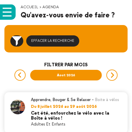
ACCUEIL
>
AGENDA
Qu'avez-vous envie de faire ?
EFFACER LA RECHERCHE
FILTRER PAR MOIS
026
Aout 2026
Sep
Apprendre
,
Bouger & Se Relaxer
-
Boite à vélos
Du 8 juillet 2026 au 29 août 2026
Cet été, enfourchez le vélo avec la
Boîte à vélos !
Adultes Et Enfants