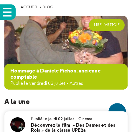
ACCUEIL
>
BLOG
LIRE L'ARTICLE
Hommage à Danièle Pichon, ancienne
comptable
Publié le vendredi 03 juillet
-
Autres
A la une
Publié le jeudi 02 juillet
-
Cinéma
Découvrez le film » Des Dames et des
Rois » de la classe UPE2a