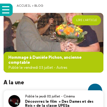
ACCUEIL
>
BLOG
LIRE L'ARTICLE
Hommage à Danièle Pichon, ancienne
comptable
Publié le vendredi 03 juillet
-
Autres
A la une
Publié le jeudi 02 juillet
-
Cinéma
Découvrez le film » Des Dames et des
Rois » de la classe UPE2a