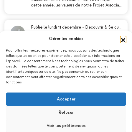
cette année, les valeurs de notre Projet Associa…
Publié le lundi 11 décembre
-
Découvrir & Se cu…
Découvrez le programme des Vacances
de Fin d’Année 2023 !
Gérer les cookies
Les vacances de fin d’année approchent à
grands pas, et l’association Les Maisons Pop a
Pour offrir les meilleures expériences, nous utilisons des technologies
préparé un programme d’activités varié et
telles que les cookies pour stocker et/ou accéder aux informations sur
passionnant pour tous. Que vous soyez passionn…
l'appareil. Le consentement à ces technologies nous permettra de traiter
des données telles que le comportement de navigation ou les
identifiants uniques sur ce site. Ne pas consentir ou retirer son
consentement peut affecter négativement certaines caractéristiques et
fonctions.
Publié le lundi 12 juin
-
Découvrir & Se cultiver
L’agenda des activités d’été des Maisons
Pop de Chenôve est enfin disponible !
Accepter
Nous sommes ravis de vous annoncer que
l’agenda des activités d’été est désormais
disponible ! Préparez-vous à vivre un été riche
Refuser
en découvertes, en partage et en convivialité…
Voir les préférences