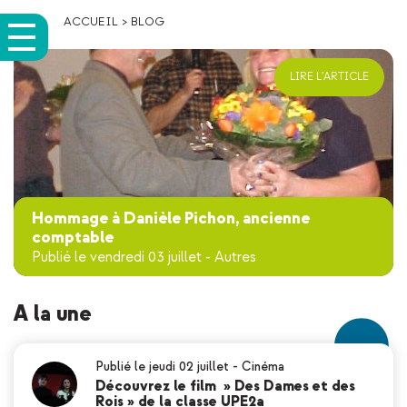
ACCUEIL
>
BLOG
LIRE L'ARTICLE
Hommage à Danièle Pichon, ancienne
comptable
Publié le vendredi 03 juillet
-
Autres
A la une
Publié le jeudi 02 juillet
-
Cinéma
Découvrez le film » Des Dames et des
Rois » de la classe UPE2a