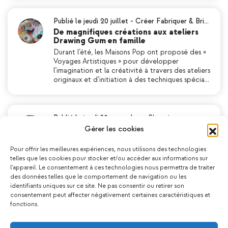
Publié le jeudi 20 juillet
-
Créer Fabriquer & Bri…
De magnifiques créations aux ateliers
Drawing Gum en famille
Durant l’été, les Maisons Pop ont proposé des «
Voyages Artistiques » pour développer
l’imagination et la créativité à travers des ateliers
originaux et d’initiation à des techniques spécia…
Publié le jeudi 30 novembre
-
S’exprimer
Vernissage de l’exposition « Et d’ailleurs,
Gérer les cookies
je vis ici à Chenôve »
Dimanche 26 novembre, l’association Les
Pour offrir les meilleures expériences, nous utilisons des technologies
Maisons Pop a organisé un après-midi festif et
telles que les cookies pour stocker et/ou accéder aux informations sur
convivial autour du vernissage de l’exposition «
l'appareil. Le consentement à ces technologies nous permettra de traiter
Et d’ailleurs je vis ici à Chenôve. » Cette exposi…
des données telles que le comportement de navigation ou les
identifiants uniques sur ce site. Ne pas consentir ou retirer son
consentement peut affecter négativement certaines caractéristiques et
fonctions.
Publié le mercredi 09 octobre
-
Découvrir & Se…
Rencontre avec l’auteur Akli Tadjer