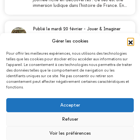
immersion ludique dans l’histoire de France. En…
Publié le mardi 20 février
-
Jouer & Imaginer
Premières représentations publiques
pour les jeunes improvisateurs
Gérer les cookies
Avant les vacances d’hiver, les jeunes comédiens-
improvisateurs des deux collèges de Chenôve
Pour offrir les meilleures expériences, nous utilisons des technologies
ont démontré leur maîtrise de l’art de
telles que les cookies pour stocker et/ou accéder aux informations sur
l’improvisation théâtrale au travers de deux rep…
l'appareil. Le consentement à ces technologies nous permettra de traiter
des données telles que le comportement de navigation ou les
identifiants uniques sur ce site. Ne pas consentir ou retirer son
consentement peut affecter négativement certaines caractéristiques et
fonctions.
Publié le mercredi 20 novembre
-
Test
Le Mois du Doc – Retour en image sur la
projection de Les roues de l’avenir
Accepter
Samedi 9 novembre au matin, à la bibliothèque a
eu lieu la projection du film « Les roues de
l’avenir » devant une trentaine de personnes. Un
Refuser
documentaire positif qui propose des portraits…
Voir les préférences