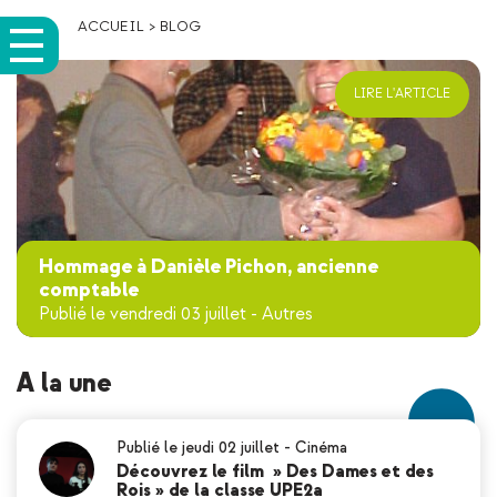
ACCUEIL
>
BLOG
LIRE L'ARTICLE
Hommage à Danièle Pichon, ancienne
comptable
Publié le vendredi 03 juillet
-
Autres
A la une
Publié le jeudi 02 juillet
-
Cinéma
Découvrez le film » Des Dames et des
Rois » de la classe UPE2a