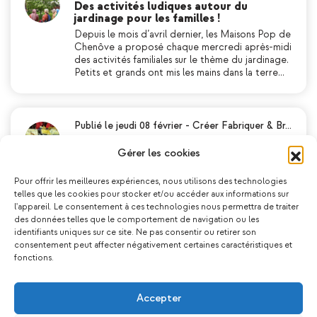
Des activités ludiques autour du
jardinage pour les familles !
Depuis le mois d’avril dernier, les Maisons Pop de
Chenôve a proposé chaque mercredi après-midi
des activités familiales sur le thème du jardinage.
Petits et grands ont mis les mains dans la terre…
Publié le jeudi 08 février
-
Créer Fabriquer & Br…
Des mercredis en famille riches et
créatifs !
Gérer les cookies
Chaque Mercredi (hors vacances scolaires),
c’est la folie à la Maison Pop Jaune ! Les après-
Pour offrir les meilleures expériences, nous utilisons des technologies
midi sont un moment privilégié dans la semaine
telles que les cookies pour stocker et/ou accéder aux informations sur
pour les familles, où parents et enfants prennen…
l'appareil. Le consentement à ces technologies nous permettra de traiter
des données telles que le comportement de navigation ou les
identifiants uniques sur ce site. Ne pas consentir ou retirer son
consentement peut affecter négativement certaines caractéristiques et
fonctions.
Publié le lundi 17 juillet
-
Apprendre
Mini-Camp Astro : une aventure céleste
inoubliable !
Accepter
Après quatre jours d’immersion totale dans le
monde de l’astronomie, nos jeunes aventuriers