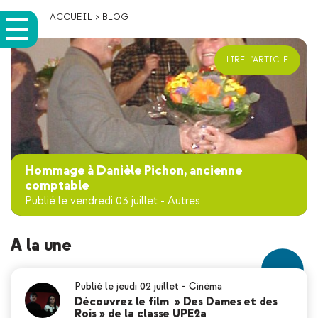
ACCUEIL
>
BLOG
LIRE L'ARTICLE
Hommage à Danièle Pichon, ancienne
comptable
Publié le vendredi 03 juillet
-
Autres
A la une
Publié le jeudi 02 juillet
-
Cinéma
Découvrez le film » Des Dames et des
Rois » de la classe UPE2a