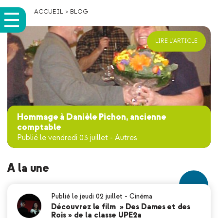
ACCUEIL
>
BLOG
LIRE L'ARTICLE
Hommage à Danièle Pichon, ancienne
comptable
Publié le vendredi 03 juillet
-
Autres
A la une
Publié le jeudi 02 juillet
-
Cinéma
Découvrez le film » Des Dames et des
Rois » de la classe UPE2a