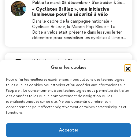
Publié le mardi 05 décembre
-
S’entraider & Se…
« Cyclistes Brillez », une initiative
lumineuse pour la sécurité à vélo
Dans le cadre de la campagne nationale «
Cyclistes Brillez », la Maison Pop Bleue – La
Boîte à vélos était présente dans les rues le 1er
décembre pour sensibiliser les cyclistes à l’impo…
Publié le vendredi 28 juin
-
S’exprimer
Retour sur le spectacle des Improbables
Gérer les cookies
La saison 2023/2024 des ateliers d’improvisation
théâtrale adultes s’est clôturée en beauté ce
Pour offrir les meilleures expériences, nous utilisons des technologies
mercredi 26 juin lors d’une représentation haute
telles que les cookies pour stocker et/ou accéder aux informations sur
en couleurs ! Sous la conduite experte d’Agnès…
l'appareil. Le consentement à ces technologies nous permettra de traiter
des données telles que le comportement de navigation ou les
identifiants uniques sur ce site. Ne pas consentir ou retirer son
consentement peut affecter négativement certaines caractéristiques et
fonctions.
Publié le jeudi 29 août
-
Bouger & Se Relaxer
𝐂𝐥𝐚𝐩 𝐝𝐞 𝐟𝐢𝐧 𝐩𝐨𝐮𝐫 𝐥𝐞𝐬 « 𝐓𝐨𝐮𝐭 𝐋𝐞 𝐌𝐨𝐧𝐝𝐞
𝐃𝐞𝐡𝐨𝐫𝐬 »
Accepter
Retour en images sur le « Tout Le Monde