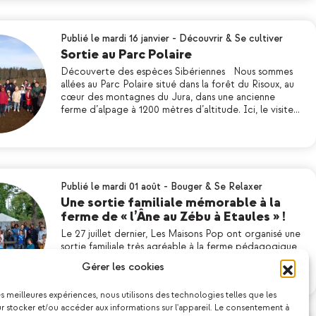
Publié le mardi 16 janvier
-
Découvrir & Se cultiver
Sortie au Parc Polaire
Découverte des espèces Sibériennes Nous sommes
allées au Parc Polaire situé dans la forêt du Risoux, au
cœur des montagnes du Jura, dans une ancienne
ferme d’alpage à 1200 mètres d’altitude. Ici, le visite…
Publié le mardi 01 août
-
Bouger & Se Relaxer
Une sortie familiale mémorable à la
ferme de « l’Âne au Zébu à Etaules » !
Le 27 juillet dernier, Les Maisons Pop ont organisé une
sortie familiale très agréable à la ferme pédagogique
de l’Âne au Zébu, située à Étaules. Les participants ont
Gérer les cookies
eu l’opportunité de découvrir et d’explorer la nature…
les meilleures expériences, nous utilisons des technologies telles que les
 stocker et/ou accéder aux informations sur l'appareil. Le consentement à