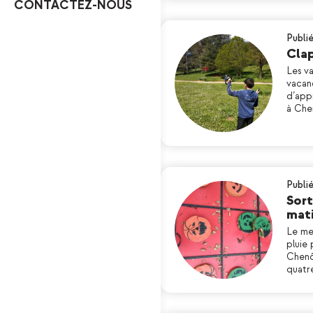
CONTACTEZ-NOUS
Publié
Clap
Les va
vacan
d’app
à Che
Publi
Sort
mati
Le me
pluie 
Chenô
quatr