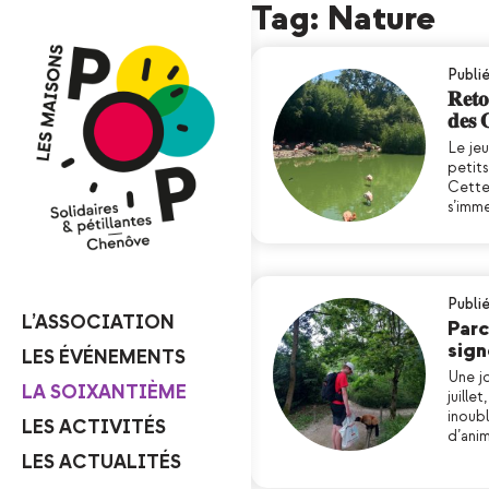
Tag: Nature
Publié
𝐑𝐞𝐭𝐨
𝐝𝐞𝐬 
Le je
petit
Cette 
s’imm
Publié
L’ASSOCIATION
Parc
sign
LES ÉVÉNEMENTS
Une jo
LA SOIXANTIÈME
juille
inoubl
LES ACTIVITÉS
d’ani
LES ACTUALITÉS