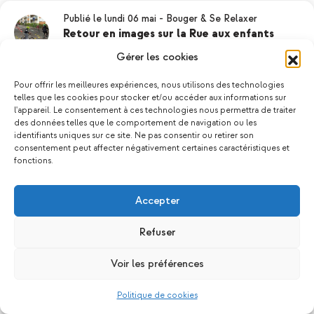
Publié le lundi 06 mai
-
Bouger & Se Relaxer
Retour en images sur la Rue aux enfants
La rue aux enfants : Une journée ludique une nouvelle
Gérer les cookies
fois réussie ! Le mercredi 24 avril, les Maisons Pop
ont participé à l’événement « La rue aux enfants »,
Pour offrir les meilleures expériences, nous utilisons des technologies
soutenu par la ville de Chenôve, sur la rue Raymond…
telles que les cookies pour stocker et/ou accéder aux informations sur
l'appareil. Le consentement à ces technologies nous permettra de traiter
des données telles que le comportement de navigation ou les
identifiants uniques sur ce site. Ne pas consentir ou retirer son
consentement peut affecter négativement certaines caractéristiques et
fonctions.
Accepter
Refuser
Voir les préférences
Politique de cookies