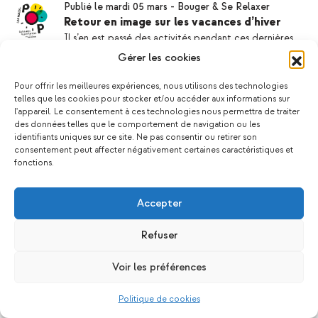
Publié le mardi 05 mars
-
Bouger & Se Relaxer
Retour en image sur les vacances d’hiver
Il s’en est passé des activités pendant ces dernières
vacances ! Entre activités créatives, sorties plein air,
Gérer les cookies
vélo, cinéma… Il y en a eu pour tous les goûts. Et ce
n’est pas la météo pluvieuse qui nous a arrêtés ! Deu…
Pour offrir les meilleures expériences, nous utilisons des technologies
telles que les cookies pour stocker et/ou accéder aux informations sur
l'appareil. Le consentement à ces technologies nous permettra de traiter
des données telles que le comportement de navigation ou les
identifiants uniques sur ce site. Ne pas consentir ou retirer son
consentement peut affecter négativement certaines caractéristiques et
fonctions.
Accepter
Refuser
Voir les préférences
Politique de cookies