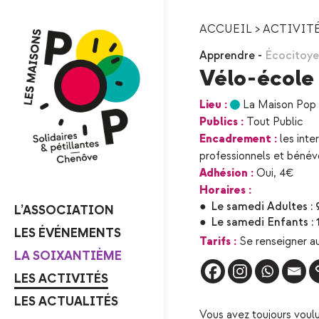
ACCUEIL
>
ACTIVIT
Apprendre
-
Écocitoy
Vélo-école
Lieu :
La Maison Pop 
Publics :
Tout Public
Encadrement :
les inte
professionnels et bénév
Adhésion :
Oui, 4€
Horaires :
●
Le samedi Adultes : 
L’ASSOCIATION
●
Le samedi Enfants : 
LES ÉVÉNEMENTS
Tarifs :
Se renseigner au
LA SOIXANTIÈME
LES ACTIVITÉS
LES ACTUALITÉS
Vous avez toujours voulu