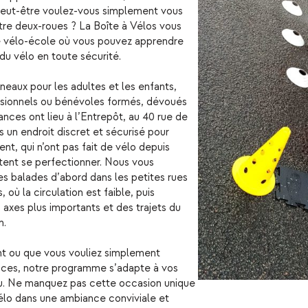
peut-être voulez-vous simplement vous
votre deux-roues ? La Boîte à Vélos vous
 vélo-école où vous pouvez apprendre
 du vélo en toute sécurité.
eaux pour les adultes et les enfants,
ssionnels ou bénévoles formés, dévoués
nces ont lieu à l’Entrepôt, au 40 rue de
 un endroit discret et sécurisé pour
nt, qui n’ont pas fait de vélo depuis
tent se perfectionner. Nous vous
 balades d’abord dans les petites rues
, où la circulation est faible, puis
axes plus importants et des trajets du
n.
t ou que vous vouliez simplement
ces, notre programme s’adapte à vos
au. Ne manquez pas cette occasion unique
vélo dans une ambiance conviviale et