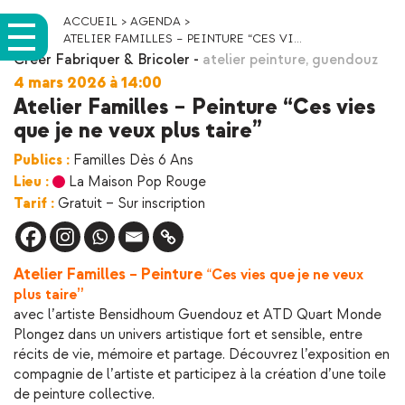
ACCUEIL
>
AGENDA
>
ATELIER FAMILLES – PEINTURE “CES VI...
Créer Fabriquer & Bricoler
-
atelier peinture
,
guendouz
4 mars 2026 à 14:00
Atelier Familles – Peinture “Ces vies
que je ne veux plus taire”
Publics :
Familles Dès 6 Ans
Lieu :
La Maison Pop Rouge
Tarif :
Gratuit – Sur inscription
Atelier Familles
Peinture
–
“
Ces vies que je ne veux
plus taire”
avec l’artiste Bensidhoum Guendouz et ATD Quart Monde
Plongez dans un univers artistique fort et sensible, entre
récits de vie, mémoire et partage. Découvrez l’exposition en
compagnie de l’artiste et participez à la création d’une toile
de peinture collective.