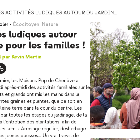
S ACTIVITÉS LUDIQUES AUTOUR DU JARDIN...
oler
-
Écocitoyen
,
Nature
és ludiques autour
 pour les familles !
il par Kevin Martin
ernier, les Maisons Pop de Chenôve a
après-midi des activités familiales sur le
ts et grands ont mis les mains dans la
ntes graines et plantes, que ce soit en
eine terre dans la cour du centre. Les
 par toutes les étapes du jardinage, de la
à l’entretien des plantations, afin de
urs semis. Arrosage régulier, désherbage
s jeunes pousses… Un vrai travail de