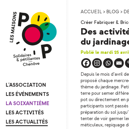
ACCUEIL
>
BLOG
>
DE
Créer Fabriquer & Bric
Des activit
du jardinage
Publié le mardi 25 avr
Depuis le mois d’avril d
proposé chaque mercredi 
L’ASSOCIATION
thème du jardinage. Peti
terre pour semer différe
LES ÉVÉNEMENTS
pot ou directement en pl
LA SOIXANTIÈME
participants sont passés
LES ACTIVITÉS
préparation du sol jusqu’
tenter de voir germer le
LES ACTUALITÉS
méticuleux, repiquage de