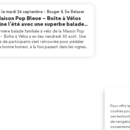
é le mardi 24 septembre
-
Bouger & Se Relaxer
aison Pop Bleue – Boîte à Vélos
ne l’été avec une superbe balade…
nière balade familiale à vélo de la Maison Pop
– Boîte à Vélos a eu lieu vendredi 30 août. Une
e de participants s’est retrouvée pour pédaler
a bonne humeur, à la fois passant dans les vignes…
Pour offrir 
cookies pour
ces technol
de navigatio
consentement