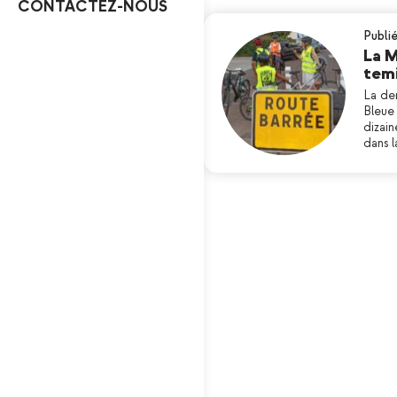
CONTACTEZ-NOUS
Publi
La M
temi
La der
Bleue 
dizain
dans l