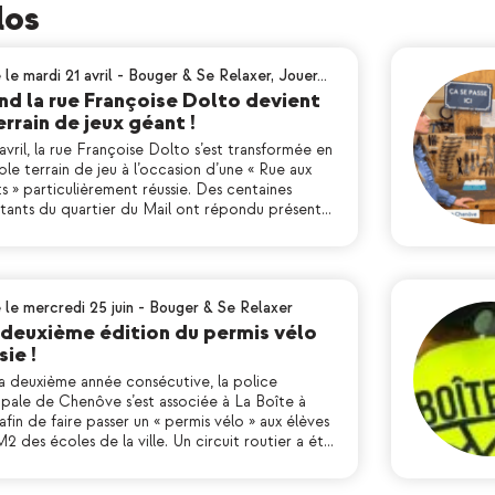
los
 le mardi 21 avril
-
Bouger & Se Relaxer
,
Jouer…
d la rue Françoise Dolto devient
errain de jeux géant !
avril, la rue Françoise Dolto s’est transformée en
ble terrain de jeu à l’occasion d’une « Rue aux
s » particulièrement réussie. Des centaines
itants du quartier du Mail ont répondu présent…
 le mercredi 25 juin
-
Bouger & Se Relaxer
deuxième édition du permis vélo
sie !
la deuxième année consécutive, la police
ipale de Chenôve s’est associée à La Boîte à
afin de faire passer un « permis vélo » aux élèves
 des écoles de la ville. Un circuit routier a ét…