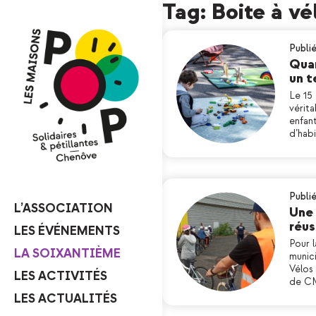
Tag: Boite à vé
Publié
Quan
un t
Le 15 
vérita
enfant
d’hab
Publié
L’ASSOCIATION
Une 
réus
LES ÉVÉNEMENTS
Pour 
LA SOIXANTIÈME
munic
Vélos 
LES ACTIVITÉS
de CM2
LES ACTUALITÉS