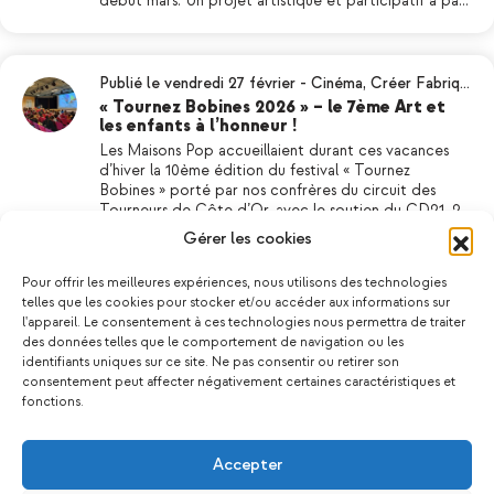
début mars. Un projet artistique et participatif à pa…
Publié le vendredi 27 février
-
Cinéma
,
Créer Fabriq…
« Tournez Bobines 2026 » – le 7ème Art et
les enfants à l’honneur !
Les Maisons Pop accueillaient durant ces vacances
d’hiver la 10ème édition du festival « Tournez
Bobines » porté par nos confrères du circuit des
Tourneurs de Côte d’Or, avec le soutien du CD21. 2…
Gérer les cookies
Pour offrir les meilleures expériences, nous utilisons des technologies
Publié le vendredi 30 janvier
-
Créer Fabriquer & Bri…
telles que les cookies pour stocker et/ou accéder aux informations sur
Atelier soin du visage : Un moment pour se
l'appareil. Le consentement à ces technologies nous permettra de traiter
chouchouter
des données telles que le comportement de navigation ou les
Lors de cet atelier, chaque participante a pu
identifiants uniques sur ce site. Ne pas consentir ou retirer son
confectionner son propre masque visage, en fonction
consentement peut affecter négativement certaines caractéristiques et
de la carnation et des besoins de sa peau, avant de
fonctions.
se l’appliquer sur place. Un temps dédié à l’échange,…
Accepter