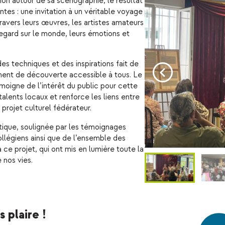
exion autour de sa scénographie, le résultat
ntes : une invitation à un véritable voyage
travers leurs œuvres, les artistes amateurs
 regard sur le monde, leurs émotions et
des techniques et des inspirations fait de
ent de découverte accessible à tous. Le
moigne de l’intérêt du public pour cette
s talents locaux et renforce les liens entre
 projet culturel fédérateur.
tique, soulignée par les témoignages
llégiens ainsi que de l’ensemble des
 ce projet, qui ont mis en lumière toute la
 nos vies.
 plaire !