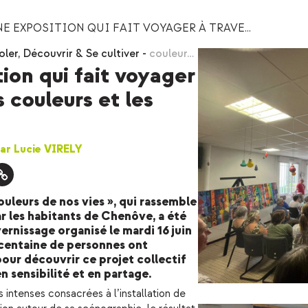
E EXPOSITION QUI FAIT VOYAGER À TRAVE...
oler
,
Découvrir & Se cultiver
-
couleur…
ion qui fait voyager
s couleurs et les
 par Lucie VIRELY
ouleurs de nos vies », qui rassemble
ar les habitants de Chenôve, a été
ernissage organisé le mardi 16 juin
e centaine de personnes ont
our découvrir ce projet collectif
en sensibilité et en partage.
 intenses consacrées à l’installation de