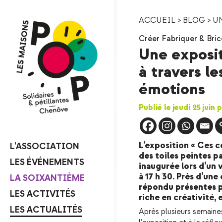
ACCUEIL
>
BLOG
>
UN
Créer Fabriquer & Bric
Une exposit
à travers le
émotions
Publié le jeudi 25 juin
L’exposition « Ces c
L’ASSOCIATION
des toiles peintes p
LES ÉVÉNEMENTS
inaugurée lors d’un v
à 17 h 30. Près d’un
LA SOIXANTIÈME
répondu présentes p
LES ACTIVITÉS
riche en créativité, 
LES ACTUALITÉS
Après plusieurs semaines