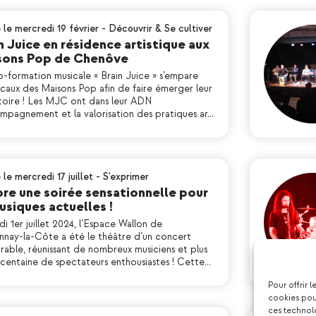
 le mercredi 19 février
-
Découvrir & Se cultiver
n Juice en résidence artistique aux
sons Pop de Chenôve
o-formation musicale « Brain Juice » s’empare
ocaux des Maisons Pop afin de faire émerger leur
toire ! Les MJC ont dans leur ADN
ompagnement et la valorisation des pratiques ar…
 le mercredi 17 juillet
-
S’exprimer
re une soirée sensationnelle pour
usiques actuelles !
di 1er juillet 2024, l’Espace Wallon de
nnay-la-Côte a été le théâtre d’un concert
able, réunissant de nombreux musiciens et plus
 centaine de spectateurs enthousiastes ! Cette…
Pour offrir 
cookies pour
ces technol