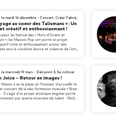
é le mardi 16 décembre
-
Concert
,
Créer Fabriq…
yage au coeur des Talismans » : Un
et créatif et enthousiasmant !
casion du festival des « Nuits d’Orient et
eurs », les Maisons Pop ont porté un projet
ipatif riche et enthousiasmant autour des
ans sous la conduite douce et créative de l’arti…
é le mercredi 19 mars
-
Découvrir & Se cultiver
n Juice – Retour en images !
Maison a eu le plaisir et l’honneur d’accueillir le
er concert de la néo-formation musicale « Brain
 . Il s’agit d’un projet artistique singulier porté
intement par quatre musiciens de talent : Mick…