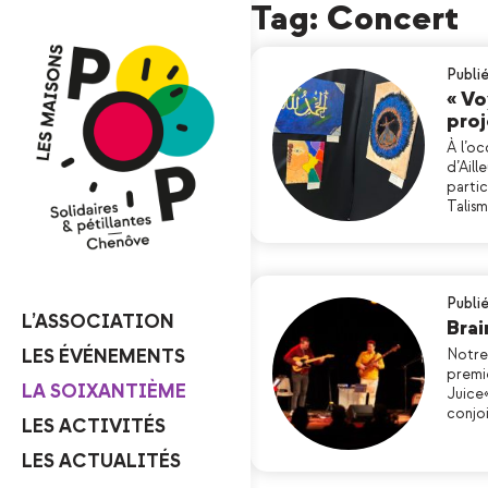
Tag: Concert
Publi
« Vo
proj
À l’oc
d’Aill
partic
Talism
Publi
L’ASSOCIATION
Brai
LES ÉVÉNEMENTS
Notre 
premi
LA SOIXANTIÈME
Juice«
conjo
LES ACTIVITÉS
LES ACTUALITÉS