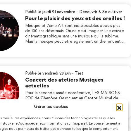
Publié le jeudi 21 novembre
-
Découvrir & Se cultiver
Pour le plaisir des yeux et des oreilles !
Musique et 7ème Art sont indissociables depuis plus
de 100 ans désormais. On ne peut imaginer une œuvre
cinématographique sans une musique qui la sublime.
Mais la musique peut être également un thème centr…
Publié le vendredi 28 juin
-
Test
Concert des ateliers Musiques
actuelles
Pour la seconde année consécutive, LES MAISONS
POP de Chenôve s’associent au Centre Musical de
Marsannay-la-Côte pour organiser le concert de nos
Gérer les cookies
ateliers Musiques actuelles ! Après une édition 2023…
les meilleures expériences, nous utilisons des technologies telles que les
 stocker et/ou accéder aux informations sur l'appareil. Le consentement à
ogies nous permettra de traiter des données telles que le comportement