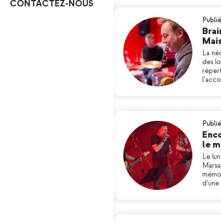
CONTACTEZ-NOUS
Publié
Brai
Mai
La né
des l
réper
l’acc
Publié
Enco
le m
Le lun
Marsa
mémor
d’une