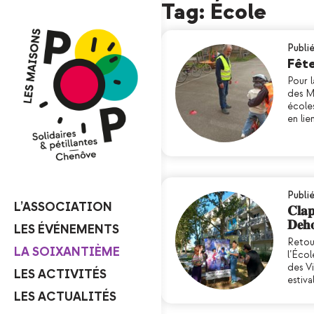
Tag: École
Publi
Fête
Pour l
des Ma
école
en lie
Publié
L’ASSOCIATION
𝐂𝐥𝐚
𝐃𝐞𝐡
LES ÉVÉNEMENTS
Retou
LA SOIXANTIÈME
l’Écol
des Vi
LES ACTIVITÉS
estiv
LES ACTUALITÉS