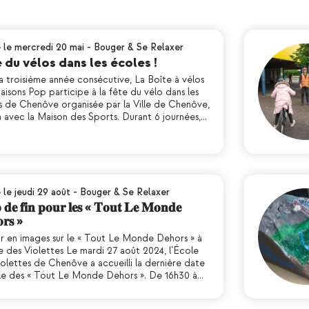
é le mercredi 20 mai
-
Bouger & Se Relaxer
 du vélos dans les écoles !
a troisième année consécutive, La Boîte à vélos
isons Pop participe à la fête du vélo dans les
s de Chenôve organisée par la Ville de Chenôve,
n avec la Maison des Sports. Durant 6 journées,…
 le jeudi 29 août
-
Bouger & Se Relaxer
 𝐝𝐞 𝐟𝐢𝐧 𝐩𝐨𝐮𝐫 𝐥𝐞𝐬 « 𝐓𝐨𝐮𝐭 𝐋𝐞 𝐌𝐨𝐧𝐝𝐞
𝐫𝐬 »
r en images sur le « Tout Le Monde Dehors » à
e des Violettes Le mardi 27 août 2024, l’École
olettes de Chenôve a accueilli la dernière date
ale des « Tout Le Monde Dehors ». De 16h30 à…