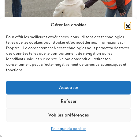
Gérer les cookies
Pour offrir les meilleures expériences, nous utilisons des technologies
telles que les cookies pour stocker et/ou accéder aux informations sur
l'appareil. Le consentement à ces technologies nous permettra de traiter
des données telles que le comportement de navigation ou les
Ça pourrait vous plaire !
identifiants uniques sur ce site. Ne pas consentir ou retirer son
consentement peut affecter négativement certaines caractéristiques et
fonctions.
Accepter
Refuser
Les
Les
Revivez
Revi
Maisons…
familles…
le succè…
une v
Voir les préférences
Vie de l'a…
Écocitoyen…
Art, Radio
Consei
Politique de cookies