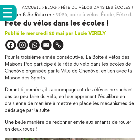
ACCUEIL
>
BLOG
>
FÊTE DU VÉLOS DANS LES ÉCOLES !
Bouger & Se Relaxer
-
2026
,
boire à vélos
,
École
,
Fête d…
Fête du vélos dans les écoles !
Publié le mercredi 20 mai par Lucie VIRELY
Pour la troisième année consécutive, La Boîte à vélos des
Maisons Pop participe à la fête du vélo dans les écoles de
Chenôve organisée par la Ville de Chenôve, en lien avec la
Maison des Sports.
Durant 6 journées, ils accompagnent des élèves ne sachant
pas ou peu faire du vélo, en leur apprenant l’équilibre en
draisienne de manière à mettre en place les mécanismes de
pédalage par la suite.
Une belle manière de redonner envie aux enfants de rouler
en deux roues !