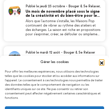
Publié le jeudi 23 octobre
-
Bouger & Se Relaxer
,
Un mois de novembre placé sous le signe
de la créativité et du bien-être pour le…
Alors que l’automne s’installe, les Maisons Pop
continuent de vibrer au rythme des ateliers et
des échanges. La saison est riche en propositions
pour s’exprimer, créer, se défouler ou simpleme…
Publié le mardi 12 août
-
Bouger & Se Relaxer
Retour en images sur le « Tout Le Monde
Dehors » du 5 août à Chenôve
Gérer les cookies
Mardi 5 août dernier, de 16h à 20h, la plaine
Herriot à Chenôve a été le théâtre d’un après-
Pour offrir les meilleures expériences, nous utilisons des technologies
midi sportif et ludique. L’un des moments forts
telles que les cookies pour stocker et/ou accéder aux informations sur
de l’après-midi fut le quiz spécial « sciences et s…
l'appareil. Le consentement à ces technologies nous permettra de traiter
des données telles que le comportement de navigation ou les
identifiants uniques sur ce site. Ne pas consentir ou retirer son
consentement peut affecter négativement certaines caractéristiques et
fonctions.
Publié le mercredi 30 juillet
-
Bouger & Se Rela…
Vous étiez nombreux au Tout Le Monde
Dehors à la Plaine Kennedy !