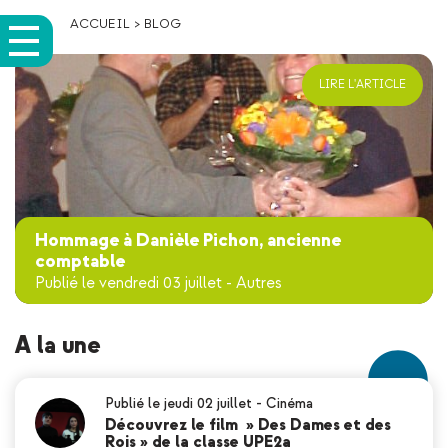
ACCUEIL
>
BLOG
LIRE L'ARTICLE
Hommage à Danièle Pichon, ancienne
comptable
Publié le vendredi 03 juillet
-
Autres
A la une
Publié le jeudi 02 juillet
-
Cinéma
Découvrez le film » Des Dames et des
Rois » de la classe UPE2a