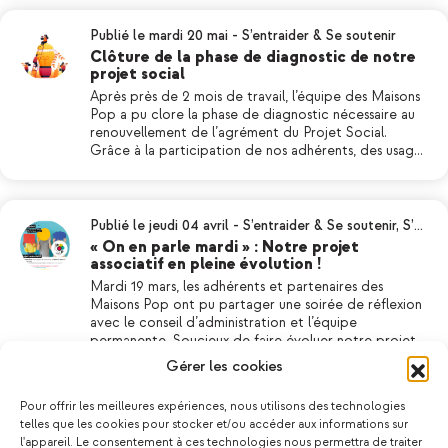
Publié le mardi 20 mai
-
S’entraider & Se soutenir
Clôture de la phase de diagnostic de notre
projet social
Après près de 2 mois de travail, l’équipe des Maisons
Pop a pu clore la phase de diagnostic nécessaire au
renouvellement de l’agrément du Projet Social.
Grâce à la participation de nos adhérents, des usag…
Publié le jeudi 04 avril
-
S’entraider & Se soutenir
,
S’…
« On en parle mardi » : Notre projet
associatif en pleine évolution !
Mardi 19 mars, les adhérents et partenaires des
Maisons Pop ont pu partager une soirée de réflexion
avec le conseil d’administration et l’équipe
permanente. Soucieux de faire évoluer notre projet…
Gérer les cookies
Pour offrir les meilleures expériences, nous utilisons des technologies
Publié le jeudi 11 janvier
-
S’entraider & Se soutenir
,
S…
telles que les cookies pour stocker et/ou accéder aux informations sur
Bonne année 2024 ! – Invitation aux vœux
l'appareil. Le consentement à ces technologies nous permettra de traiter