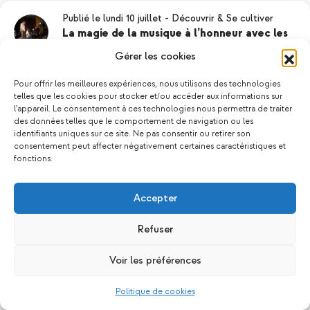
Publié le lundi 10 juillet
-
Découvrir & Se cultiver
La magie de la musique à l’honneur avec les
élèves de guitare classique
Gérer les cookies
Les Maisons Pop a eu le plaisir d’accueillir le 29 juin
dernier un concert de guitare classique mettant en
Pour offrir les meilleures expériences, nous utilisons des technologies
scène les élèves de Frédéric Jacqmin. Le talent, la
telles que les cookies pour stocker et/ou accéder aux informations sur
passion et la fierté ont brillé lors de ce début de soi…
l'appareil. Le consentement à ces technologies nous permettra de traiter
des données telles que le comportement de navigation ou les
identifiants uniques sur ce site. Ne pas consentir ou retirer son
consentement peut affecter négativement certaines caractéristiques et
Publié le vendredi 07 juillet
-
S’exprimer
fonctions.
La finale du Trophée d’impro a eu lieu à Paris
: une aventure inoubliable pour les élèves d…
Les 19 et 20 juin derniers, la finale du Trophée
Accepter
d’impro organisée par la Fondation Culture &
Diversité s’est tenue à Paris. Les Maisons Pop ont eu
Refuser
l’immense plaisir d’accompagner des élèves des deu…
Voir les préférences
Politique de cookies