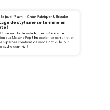
 le jeudi 17 avril
-
Créer Fabriquer & Bricoler
tage de stylisme se termine en
té !
 trois mardis de suite la créativité était en
tion aux Maisons Pop ! En papier, en carton et en
 de superbes créations de mode ont vu le jour…
n cadre convivial !