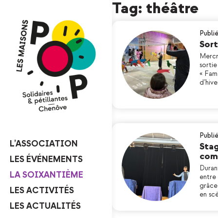
Tag: théâtre
Publié
Sort
Mercr
sortie
« Fame
d’hiv
Publi
L’ASSOCIATION
Stag
com
LES ÉVÉNEMENTS
Duran
LA SOIXANTIÈME
entre 
grâce
LES ACTIVITÉS
en sc
LES ACTUALITÉS