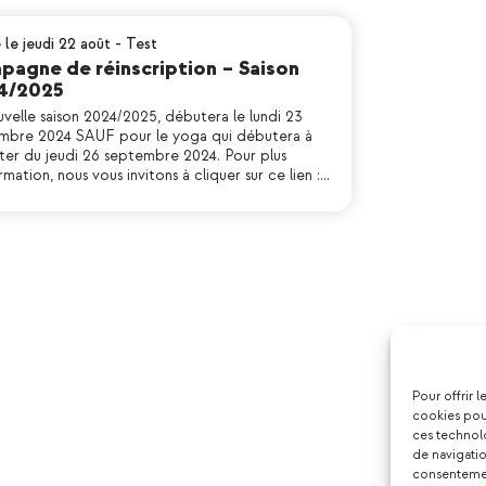
 le jeudi 22 août
-
Test
agne de réinscription – Saison
4/2025
uvelle saison 2024/2025, débutera le lundi 23
mbre 2024 SAUF pour le yoga qui débutera à
er du jeudi 26 septembre 2024. Pour plus
rmation, nous vous invitons à cliquer sur ce lien :…
Pour offrir 
cookies pour
ces technol
de navigatio
consentement