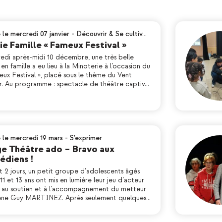
 le mercredi 07 janvier
-
Découvrir & Se cultiv…
ie Famille « Fameux Festival »
edi après-midi 10 décembre, une très belle
 en famille a eu lieu à la Minoterie à l’occasion du
ux Festival », placé sous le thème du Vent
er. Au programme : spectacle de théâtre captiv…
é le mercredi 19 mars
-
S’exprimer
e Théâtre ado – Bravo aux
édiens !
t 2 jours, un petit groupe d’adolescents âgés
11 et 13 ans ont mis en lumière leur jeu d’acteur
 au soutien et à l’accompagnement du metteur
ène Guy MARTINEZ. Après seulement quelques…