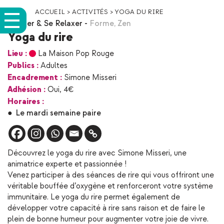
ACCUEIL
>
ACTIVITÉS
>
YOGA DU RIRE
Bouger & Se Relaxer
-
Forme
,
Zen
Yoga du rire
Lieu :
La Maison Pop Rouge
Publics :
Adultes
Encadrement :
Simone Misseri
Adhésion :
Oui, 4€
Horaires :
●
Le mardi semaine paire
Découvrez le yoga du rire avec Simone Misseri, une
animatrice experte et passionnée !
Venez participer à des séances de rire qui vous offriront une
véritable bouffée d’oxygène et renforceront votre système
immunitaire. Le yoga du rire permet également de
développer votre capacité à rire sans raison et de faire le
plein de bonne humeur pour augmenter votre joie de vivre.