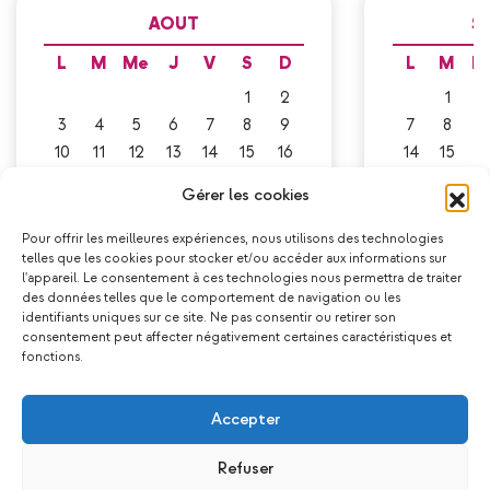
AOUT
S
L
M
Me
J
V
S
D
L
M
M
1
2
1
2
3
4
5
6
7
8
9
7
8
9
10
11
12
13
14
15
16
14
15
1
17
18
19
20
21
22
23
21
22
2
Gérer les cookies
24
25
26
27
28
29
30
28
29
3
31
Pour offrir les meilleures expériences, nous utilisons des technologies
telles que les cookies pour stocker et/ou accéder aux informations sur
l'appareil. Le consentement à ces technologies nous permettra de traiter
des données telles que le comportement de navigation ou les
Ca pourrait vous plaire !
identifiants uniques sur ce site. Ne pas consentir ou retirer son
consentement peut affecter négativement certaines caractéristiques et
fonctions.
Accepter
Refuser