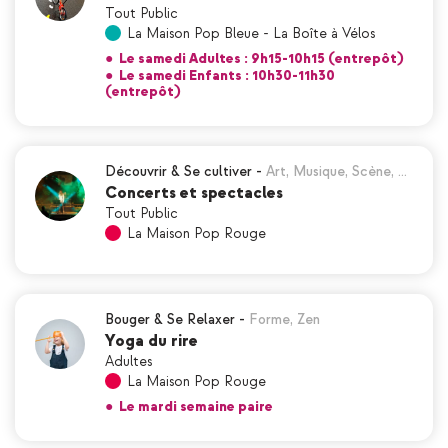
Tout Public
La Maison Pop Bleue - La Boîte à Vélos
●
Le samedi Adultes : 9h15-10h15 (entrepôt)
●
Le samedi Enfants : 10h30-11h30
(entrepôt)
Découvrir & Se cultiver
-
Art
,
Musique
,
Scène
,
…
Concerts et spectacles
Tout Public
La Maison Pop Rouge
Bouger & Se Relaxer
-
Forme
,
Zen
Yoga du rire
Adultes
La Maison Pop Rouge
●
Le mardi semaine paire