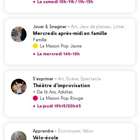
●
Le samedi 10h-11h / 11h-12h
Jouer & Imaginer
-
Art
,
Jeux de plateau
,
Littér…
Mercredis après-midi en famille
Famille
La Maison Pop Jaune
●
Le mercredi 14h-16h
S'exprimer
-
Art
,
Scène
,
Spectacle
Théâtre d’improvisation
+ De 16 Ans
,
Adultes
La Maison Pop Rouge
●
Le jeudi 19h15/20h45
Apprendre
-
Écocitoyen
,
Vélos
Vélo-école