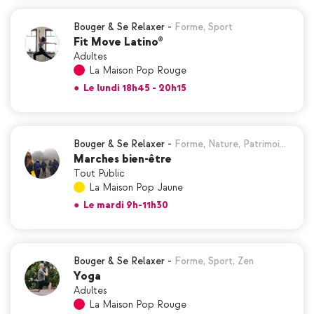
Bouger & Se Relaxer
-
Forme
,
Sport
Fit Move Latino®
Adultes
La Maison Pop Rouge
●
Le lundi 18h45 - 20h15
Bouger & Se Relaxer
-
Forme
,
Nature
,
Patrimoi…
Marches bien-être
Tout Public
La Maison Pop Jaune
●
Le mardi 9h-11h30
Bouger & Se Relaxer
-
Forme
,
Sport
,
Zen
Yoga
Adultes
La Maison Pop Rouge