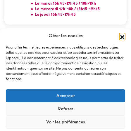
●
Le mardi 16h45-17h45 / 18h-19h
●
Le mercredi 17h-18h / 18h15-19h15
●
Le jeudi 16h45-17h45
Gérer les cookies
S'entraider & Se soutenir
-
Écocitoyen
,
Forme
,
…
Bonbi’O, les paniers bio
Pour offrir les meilleures expériences, nous utilisons des technologies
Adultes
telles que les cookies pour stocker et/ou accéder aux informations sur
La Maison Pop Rouge
l'appareil. Le consentement à ces technologies nous permettra de traiter
●
Le mercredi 18h
des données telles que le comportement de navigation ou les
identifiants uniques sur ce site. Ne pas consentir ou retirer son
consentement peut affecter négativement certaines caractéristiques et
fonctions.
Bouger & Se Relaxer
-
Forme
,
Zen
Qi Gong
Accepter
Adultes
La Maison Pop Rouge
Refuser
●
Le jeudi 10h-11h / 11h15-12h15
Voir les préférences