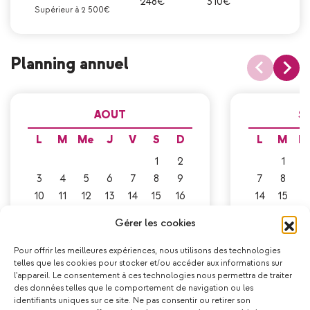
248€
310€
Supérieur à 2 500€
Planning annuel
AOUT
S
L
M
Me
J
V
S
D
L
M
M
1
2
1
2
3
4
5
6
7
8
9
7
8
9
10
11
12
13
14
15
16
14
15
1
17
18
19
20
21
22
23
21
22
2
Gérer les cookies
24
25
26
27
28
29
30
28
29
3
31
Pour offrir les meilleures expériences, nous utilisons des technologies
telles que les cookies pour stocker et/ou accéder aux informations sur
l'appareil. Le consentement à ces technologies nous permettra de traiter
des données telles que le comportement de navigation ou les
Ca pourrait vous plaire !
identifiants uniques sur ce site. Ne pas consentir ou retirer son