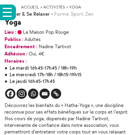
ACCUEIL
>
ACTIVITÉS
>
YOGA
Bouger & Se Relaxer
-
Forme
,
Sport
,
Zen
Yoga
Lieu :
La Maison Pop Rouge
Publics :
Adultes
Encadrement :
Nadine Tartivot
Adhésion :
Oui, 4€
Horaires :
●
Le mardi 16h45-17h45 / 18h-19h
●
Le mercredi 17h-18h / 18h15-19h15
●
Le jeudi 16h45-17h45
Découvrez les bienfaits du « Hatha-Yoga », une discipline
reconnue pour ses effets bénéfiques sur le corps et l’esprit.
Nos cours de yoga, dispensés par Nadine Tartivot,
intervenante de confiance dans notre association, vous
permettront d’entretenir votre corps tout en vous relaxant