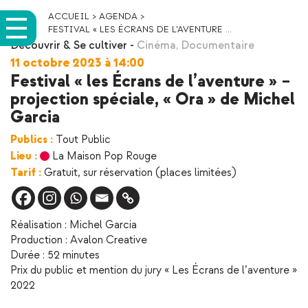
ACCUEIL
>
AGENDA
>
FESTIVAL « LES ÉCRANS DE L’AVENTURE ...
Découvrir & Se cultiver
-
Cinéma
,
Documentaire
11 octobre 2023 à 14:00
Festival « les Écrans de l’aventure » –
projection spéciale, « Ora » de Michel
Garcia
Publics :
Tout Public
Lieu :
La Maison Pop Rouge
Tarif :
Gratuit, sur réservation (places limitées)
Réalisation : Michel Garcia
Production : Avalon Creative
Durée : 52 minutes
Prix du public et mention du jury « Les Écrans de l’aventure »
2022