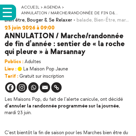
ACCUEIL
>
AGENDA
>
ANNULATION / MARCHE/RANDONNÉE DE FIN D&...
bien être
,
Bouger & Se Relaxer
-
balade
,
Bien-Être
,
mar…
23 juin 2026 à 09:00
ANNULATION / Marche/randonnée
de fin d’année : sentier de « la roche
qui pleure » à Marsannay
Publics :
Adultes
Lieu :
La Maison Pop Jaune
Tarif :
Gratuit sur inscription
Les Maisons Pop, du fait de l’alerte canicule, ont décidé
d’annuler la randonnée programmée sur la journée
,
mardi 23 juin.
C’est bientôt la fin de saison pour les Marches bien être du