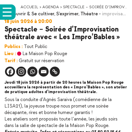
ACCUEIL
>
AGENDA
>
SPECTACLE – SOIRÉE D’IMPROV...
Découvrir & Se cultiver
,
S’exprimer
,
Théatre
-
improvisa…
18 juin 2026 à 20:00
Spectacle – Soirée d’Improvisation
théâtrale avec « Les Impro’Bables »
Publics :
Tout Public
Lieu :
La Maison Pop Rouge
Tarif :
Gratuit sur réservation
Jeudi 18 juin 2026 à partir de 20 heures la Maison Pop Rouge
accueillera la représentation des « Impro’Bables », son atelier
de pratique adultes d’improvisation théâtrale.
Sous la conduite d’Agnès Saraiva (comédienne de la
LISA21), la joyeuse troupe nous promet une soirée
décapante, rires et bonne humeur garantis !
Les ateliers sont proposés toute l’année, les jeudis soirs
dans la salle de spectacle de la Maison Pop Rouge.