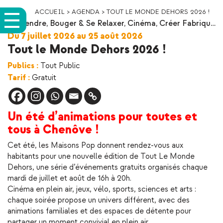
ACCUEIL
>
AGENDA
>
TOUT LE MONDE DEHORS 2026 !
Apprendre
,
Bouger & Se Relaxer
,
Cinéma
,
Créer Fabriqu…
Du 7 juillet 2026 au 25 août 2026
Tout le Monde Dehors 2026 !
Publics :
Tout Public
Tarif :
Gratuit
Un été d’animations pour toutes et
tous à Chenôve !
Cet été, les Maisons Pop donnent rendez-vous aux
habitants pour une nouvelle édition de Tout Le Monde
Dehors, une série d’événements gratuits organisés chaque
mardi de juillet et août de 16h à 20h.
Cinéma en plein air, jeux, vélo, sports, sciences et arts :
chaque soirée propose un univers différent, avec des
animations familiales et des espaces de détente pour
partager un moment convivial en plein air.