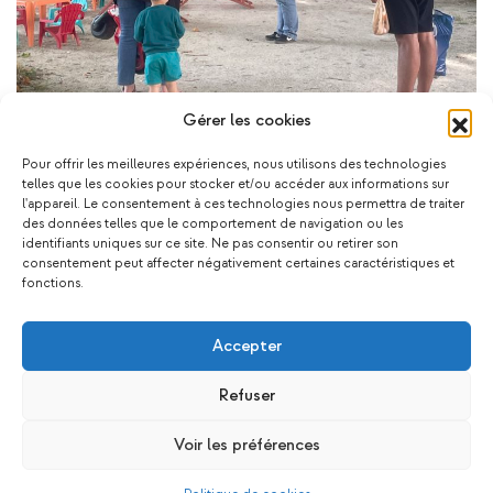
Gérer les cookies
Pour offrir les meilleures expériences, nous utilisons des technologies
telles que les cookies pour stocker et/ou accéder aux informations sur
l'appareil. Le consentement à ces technologies nous permettra de traiter
des données telles que le comportement de navigation ou les
Ça pourrait vous plaire !
identifiants uniques sur ce site. Ne pas consentir ou retirer son
consentement peut affecter négativement certaines caractéristiques et
fonctions.
Accepter
Refuser
Sortie au
Sortie
Confection
SEJ
lac d’Ar…
famille a…
tofu mai…
ITI
Voir les préférences
Sortie eau
consortium…
Cuisine, tofu
2026