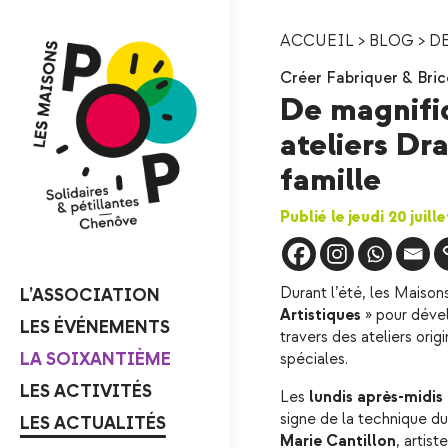
ACCUEIL
>
BLOG
>
DE
Créer Fabriquer & Bric
De magnifiq
ateliers D
famille
Publié le jeudi 20 juil
Durant l’été, les Maiso
L’ASSOCIATION
Artistiques
» pour dével
LES ÉVÉNEMENTS
travers des ateliers orig
LA SOIXANTIÈME
spéciales.
LES ACTIVITÉS
Les
lundis après-midis d
signe de la technique d
LES ACTUALITÉS
Marie Cantillon
, artist