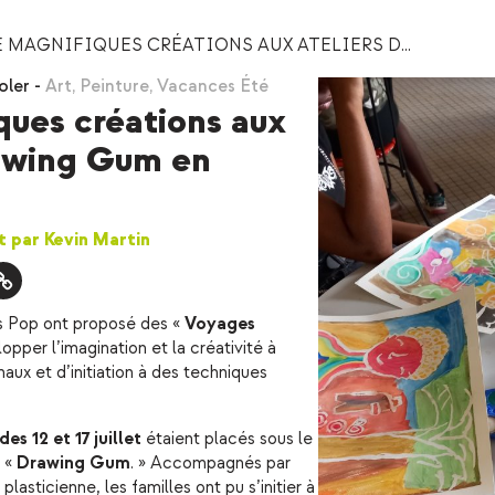
 MAGNIFIQUES CRÉATIONS AUX ATELIERS D...
oler
-
Art
,
Peinture
,
Vacances Été
ues créations aux
rawing Gum en
let par Kevin Martin
ns Pop ont proposé des «
Voyages
opper l’imagination et la créativité à
inaux et d’initiation à des techniques
es 12 et 17 juillet
étaient placés sous le
u «
Drawing Gum
. » Accompagnés par
e plasticienne, les familles ont pu s’initier à