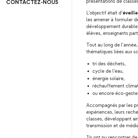
présentations de classes
CONTACTEZ-NOUS
L’objectif était d’
éveille
les amener à formuler de
développement durable,
élèves, enseignants part
Tout au long de l’année, 
thématiques liées aux s
tri des déchets,
cycle de l’eau,
énergie solaire,
réchauffement clima
ou encore éco-gestes
Accompagnés par les pro
expériences, leurs rech
classes, développant ai
transmission et de média
Ils ont pu rencontrer de