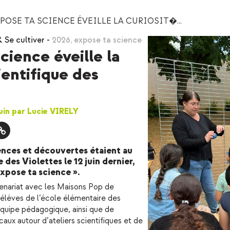
POSE TA SCIENCE ÉVEILLE LA CURIOSIT�...
 Se cultiver
-
2026
,
expose ta science
cience éveille la
ientifique des
juin par Lucie VIRELY
ences et découvertes étaient au
 des Violettes le 12 juin dernier,
Expose ta science ».
enariat avec les Maisons Pop de
 élèves de l’école élémentaire des
équipe pédagogique, ainsi que de
aux autour d’ateliers scientifiques et de