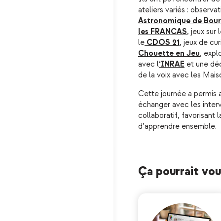
ateliers variés : observa
Astronomique de Bou
les FRANCAS
, jeux sur
le
CDOS 21
, jeux de cu
Chouette en Jeu
, expl
avec l
‘INRAE
et une déc
de la voix avec les Mais
Cette journée a permis 
échanger avec les inter
collaboratif, favorisant la
d’apprendre ensemble.
Ça pourrait vous