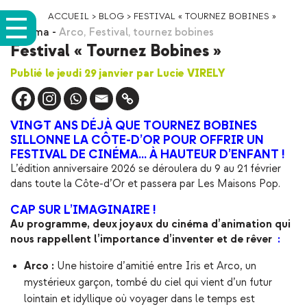
ACCUEIL
>
BLOG
>
FESTIVAL « TOURNEZ BOBINES »
Cinéma
-
Arco
,
Festival
,
tournez bobines
Festival « Tournez Bobines »
Publié le jeudi 29 janvier par Lucie VIRELY
VINGT ANS DÉJÀ QUE TOURNEZ BOBINES
SILLONNE LA CÔTE-D’OR POUR OFFRIR UN
FESTIVAL DE CINÉMA… À HAUTEUR D’ENFANT !
L’édition anniversaire 2026 se déroulera du 9 au 21 février
dans toute la Côte-d’Or et passera par Les Maisons Pop.
CAP SUR L’IMAGINAIRE !
Au programme, deux joyaux du cinéma d’animation qui
nous rappellent l’importance d’inventer et de rêver
:
Arco :
Une histoire d’amitié entre Iris et Arco, un
mystérieux garçon, tombé du ciel qui vient d’un futur
lointain et idyllique où voyager dans le temps est