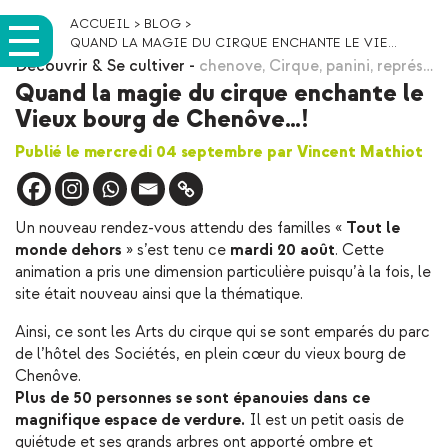
ACCUEIL
>
BLOG
>
QUAND LA MAGIE DU CIRQUE ENCHANTE LE VIE...
Découvrir & Se cultiver
-
chenove
,
Cirque
,
panini
,
représ…
Quand la magie du cirque enchante le
Vieux bourg de Chenôve…!
Publié le mercredi 04 septembre par Vincent Mathiot
Un nouveau rendez-vous attendu des familles «
Tout le
monde dehors
» s’est tenu ce
mardi 20 août
. Cette
animation a pris une dimension particulière puisqu’à la fois, le
site était nouveau ainsi que la thématique.
Ainsi, ce sont les Arts du cirque qui se sont emparés du parc
de l’hôtel des Sociétés, en plein cœur du vieux bourg de
Chenôve.
Plus de 50 personnes se sont épanouies dans ce
magnifique espace de verdure.
Il est un petit oasis de
quiétude et ses grands arbres ont apporté ombre et