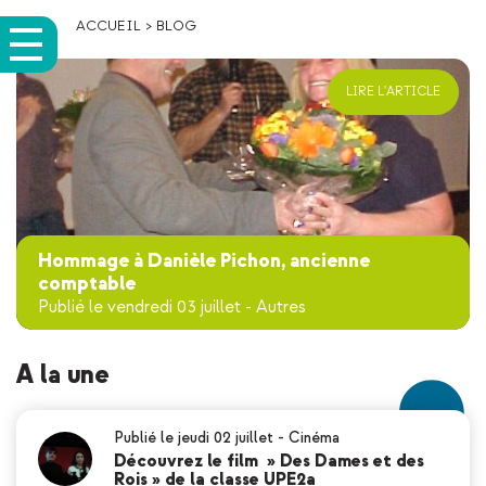
ACCUEIL
>
BLOG
LIRE L'ARTICLE
Hommage à Danièle Pichon, ancienne
comptable
Publié le vendredi 03 juillet
-
Autres
A la une
Publié le jeudi 02 juillet
-
Cinéma
Découvrez le film » Des Dames et des
Rois » de la classe UPE2a