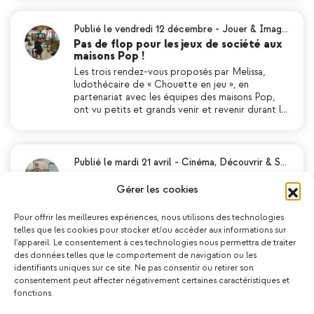
Publié le vendredi 12 décembre
-
Jouer & Imag…
Pas de flop pour les jeux de société aux
maisons Pop !
Les trois rendez-vous proposés par Melissa,
ludothécaire de « Chouette en jeu », en
partenariat avec les équipes des maisons Pop,
ont vu petits et grands venir et revenir durant l…
Publié le mardi 21 avril
-
Cinéma
,
Découvrir & S…
Le court-métrage à l’honneur pour
célébrer les 60 ans des Maisons Pop !
Gérer les cookies
La célébration du 60ème anniversaire de la
création des Maisons Pop de Chenôve se devait
Pour offrir les meilleures expériences, nous utilisons des technologies
de faire une halte sur la case « cinéma » ! Activité
telles que les cookies pour stocker et/ou accéder aux informations sur
culturelle, artistique, espace de rencontres et…
l'appareil. Le consentement à ces technologies nous permettra de traiter
des données telles que le comportement de navigation ou les
identifiants uniques sur ce site. Ne pas consentir ou retirer son
consentement peut affecter négativement certaines caractéristiques et
fonctions.
Publié le mercredi 19 février
-
Découvrir & Se c…
Brain Juice en résidence artistique aux