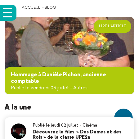
ACCUEIL
>
BLOG
LIRE L'ARTICLE
Hommage à Danièle Pichon, ancienne
comptable
Publié le vendredi 03 juillet
-
Autres
A la une
Publié le jeudi 02 juillet
-
Cinéma
Découvrez le film » Des Dames et des
Rois » de la classe UPE2a