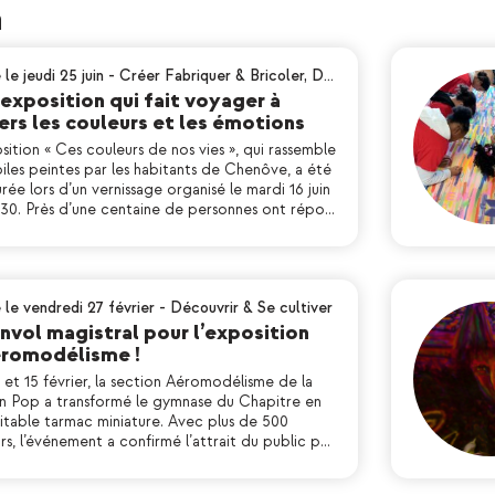
n
 le jeudi 25 juin
-
Créer Fabriquer & Bricoler
,
D…
exposition qui fait voyager à
ers les couleurs et les émotions
sition « Ces couleurs de nos vies », qui rassemble
iles peintes par les habitants de Chenôve, a été
rée lors d’un vernissage organisé le mardi 16 juin
h 30. Près d’une centaine de personnes ont répo…
 le vendredi 27 février
-
Découvrir & Se cultiver
nvol magistral pour l’exposition
éromodélisme !
 et 15 février, la section Aéromodélisme de la
n Pop a transformé le gymnase du Chapitre en
ritable tarmac miniature. Avec plus de 500
urs, l’événement a confirmé l’attrait du public p…