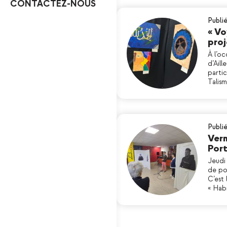
CONTACTEZ-NOUS
Publi
« Vo
proj
À l’oc
d’Aill
partic
Talism
Publié
Vern
Port
Jeudi 
de po
C’est 
« Hab