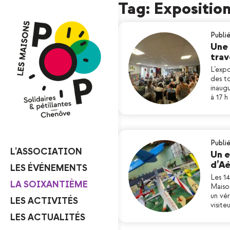
Tag: Expositio
Publié
Une 
trav
L’expo
des to
inaugu
à 17 
Publié
L’ASSOCIATION
Un e
d’A
LES ÉVÉNEMENTS
Les 14
LA SOIXANTIÈME
Maiso
un vé
LES ACTIVITÉS
visite
LES ACTUALITÉS