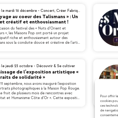
é le mardi 16 décembre
-
Concert
,
Créer Fabriq…
yage au coeur des Talismans » : Un
et créatif et enthousiasmant !
casion du festival des « Nuits d’Orient et
eurs », les Maisons Pop ont porté un projet
ipatif riche et enthousiasmant autour des
ans sous la conduite douce et créative de l’arti…
 le jeudi 23 octobre
-
Découvrir & Se cultiver
issage de l’exposition artistique «
raits de solidarité »
11 septembre, nous avons inauguré l’exposition
rtraits photographiques à la Maison Pop Rouge.
le fruit de plusieurs mois de rencontres avec
Pour offrir 
itat et Humanisme Côte d’Or ». Cette expositi…
cookies pour
ces technol
de navigatio
consentement