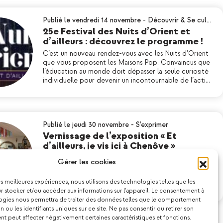
Publié le vendredi 14 novembre
-
Découvrir & Se cul…
25e Festival des Nuits d’Orient et
d’ailleurs : découvrez le programme !
C’est un nouveau rendez-vous avec les Nuits d’Orient
que vous proposent les Maisons Pop. Convaincus que
l’éducation au monde doit dépasser la seule curiosité
individuelle pour devenir un incontournable de l’acti…
Publié le jeudi 30 novembre
-
S’exprimer
Vernissage de l’exposition « Et
d’ailleurs, je vis ici à Chenôve »
Dimanche 26 novembre, l’association Les Maisons Pop
Gérer les cookies
a organisé un après-midi festif et convivial autour du
vernissage de l’exposition « Et d’ailleurs je vis ici à
les meilleures expériences, nous utilisons des technologies telles que les
Chenôve. » Cette exposition, réalisée avec les habita…
 stocker et/ou accéder aux informations sur l'appareil. Le consentement à
ogies nous permettra de traiter des données telles que le comportement
n ou les identifiants uniques sur ce site. Ne pas consentir ou retirer son
 peut affecter négativement certaines caractéristiques et fonctions.