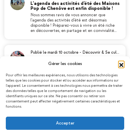
L’agenda des activités d’été des Maisons
Pop de Chenôve est enfin disponible !
Nous sommes ravis de vous annoncer que
l’agenda des activités d’été est désormais
disponible ! Préparez-vous à vivre un été riche
en découvertes, en partage et en convivialité…
Publié le mardi 10 octobre
-
Découvrir & Se cul…
Découvrez le programme des activités
des Vacances d’Automne !
Gérer les cookies
Les vacances d’automne sont bientôt là et nous
sommes ravis de vous présenter le programme
Pour offrir les meilleures expériences, nous utilisons des technologies
des activités qui vous attendent aux Maisons
telles que les cookies pour stocker et/ou accéder aux informations sur
Pop. Que vous soyez passionné de musique, am…
l'appareil. Le consentement à ces technologies nous permettra de traiter
des données telles que le comportement de navigation ou les
identifiants uniques sur ce site. Ne pas consentir ou retirer son
consentement peut affecter négativement certaines caractéristiques et
fonctions.
Publié le lundi 04 novembre
-
Découvrir & Se c…
(Re)Découvrez les Activités Régulières
des Maisons Pop
Accepter
Il n’est jamais trop tard pour profiter des