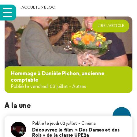
ACCUEIL
>
BLOG
LIRE L'ARTICLE
Hommage à Danièle Pichon, ancienne
comptable
Publié le vendredi 03 juillet
-
Autres
A la une
Publié le jeudi 02 juillet
-
Cinéma
Découvrez le film » Des Dames et des
Rois » de la classe UPE2a