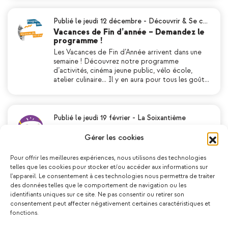
Publié le jeudi 12 décembre
-
Découvrir & Se c…
Vacances de Fin d’année – Demandez le
programme !
Les Vacances de Fin d’Année arrivent dans une
semaine ! Découvrez notre programme
d’activités, cinéma jeune public, vélo école,
atelier culinaire… Il y en aura pour tous les goût…
Publié le jeudi 19 février
-
La Soixantième
Les Maisons Pop fêtent leur
« Soixantième » anniversaire ! Découvr…
Gérer les cookies
Les Maisons Pop de Chenôve vous donnent
rendez-vous sur 9 évènements qui rythmeront
Pour offrir les meilleures expériences, nous utilisons des technologies
l’année de leur « Soixantième » anniversaire !
telles que les cookies pour stocker et/ou accéder aux informations sur
En 2026, Les Maisons Pop célèbrent leur 60e a…
l'appareil. Le consentement à ces technologies nous permettra de traiter
des données telles que le comportement de navigation ou les
identifiants uniques sur ce site. Ne pas consentir ou retirer son
consentement peut affecter négativement certaines caractéristiques et
fonctions.
Publié le mercredi 05 juin
-
Découvrir & Se cult…
Programme Tout le monde dehors – Été