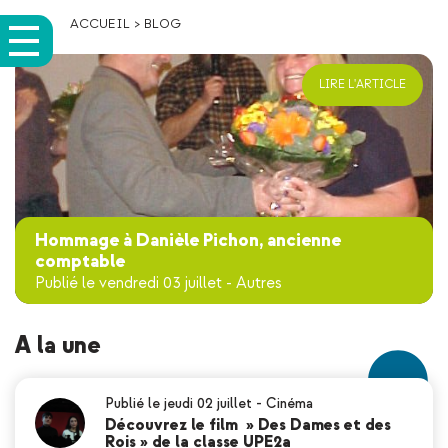
ACCUEIL
>
BLOG
LIRE L'ARTICLE
Hommage à Danièle Pichon, ancienne
comptable
Publié le vendredi 03 juillet
-
Autres
A la une
Publié le jeudi 02 juillet
-
Cinéma
Découvrez le film » Des Dames et des
Rois » de la classe UPE2a